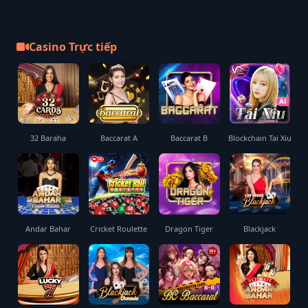
Casino Trực tiếp
32 Baraha
Baccarat A
Baccarat B
Blockchain Tai Xiu
Andar Bahar
Cricket Roulette
Dragon Tiger
Blackjack