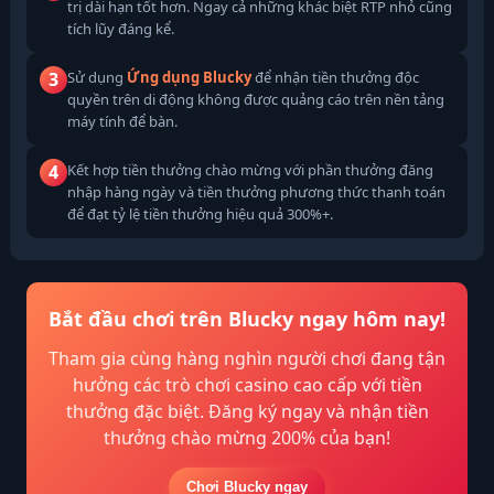
trị dài hạn tốt hơn. Ngay cả những khác biệt RTP nhỏ cũng
tích lũy đáng kể.
Sử dụng
Ứng dụng Blucky
để nhận tiền thưởng độc
3
quyền trên di động không được quảng cáo trên nền tảng
máy tính để bàn.
Kết hợp tiền thưởng chào mừng với phần thưởng đăng
4
nhập hàng ngày và tiền thưởng phương thức thanh toán
để đạt tỷ lệ tiền thưởng hiệu quả 300%+.
Bắt đầu chơi trên Blucky ngay hôm nay!
Tham gia cùng hàng nghìn người chơi đang tận
hưởng các trò chơi casino cao cấp với tiền
thưởng đặc biệt. Đăng ký ngay và nhận tiền
thưởng chào mừng 200% của bạn!
Chơi Blucky ngay