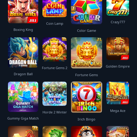
Crazy777
Coin Lamp
Boxing King
Color Game
Golden Empire
Fortune Gems 2
Dragon Ball
Fortune Gems
Mega Ace
Horde 2 Winter
Gummy Giga Match
Irich Bingo