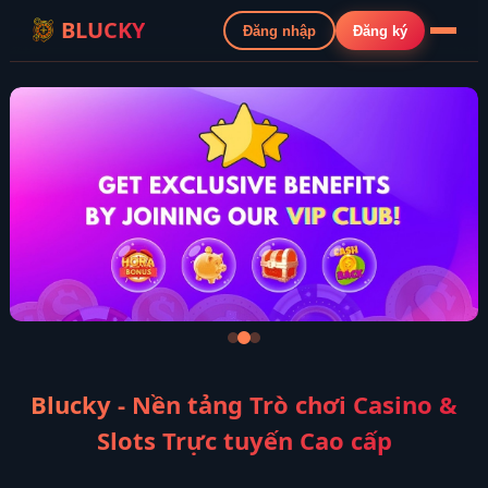
BLUCKY
Đăng nhập
Đăng ký
Blucky - Nền tảng Trò chơi Casino &
Slots Trực tuyến Cao cấp