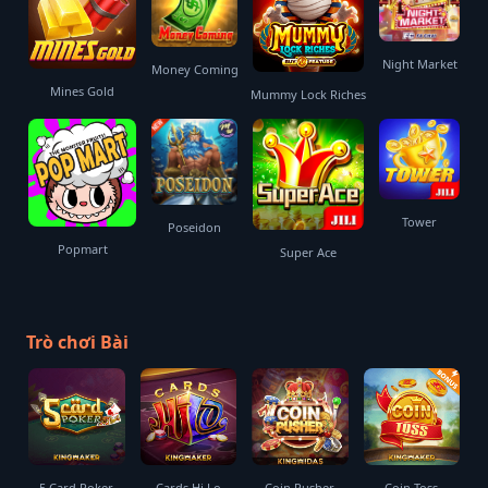
Night Market
Money Coming
Mines Gold
Mummy Lock Riches
Tower
Poseidon
Popmart
Super Ace
Trò chơi Bài
5 Card Poker
Cards Hi Lo
Coin Pusher
Coin Toss