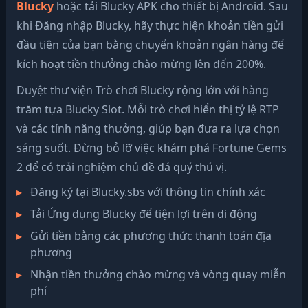
Blucky
hoặc tải Blucky APK cho thiết bị Android. Sau
khi Đăng nhập Blucky, hãy thực hiện khoản tiền gửi
đầu tiên của bạn bằng chuyển khoản ngân hàng để
kích hoạt tiền thưởng chào mừng lên đến 200%.
Duyệt thư viện Trò chơi Blucky rộng lớn với hàng
trăm tựa Blucky Slot. Mỗi trò chơi hiển thị tỷ lệ RTP
và các tính năng thưởng, giúp bạn đưa ra lựa chọn
sáng suốt. Đừng bỏ lỡ việc khám phá
Fortune Gems
2
để có trải nghiệm chủ đề đá quý thú vị.
Đăng ký tại Blucky.sbs với thông tin chính xác
Tải Ứng dụng Blucky để tiện lợi trên di động
Gửi tiền bằng các phương thức thanh toán địa
phương
Nhận tiền thưởng chào mừng và vòng quay miễn
phí