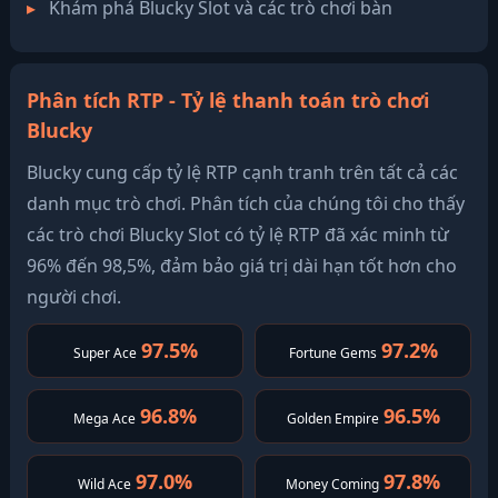
Khám phá Blucky Slot và các trò chơi bàn
Phân tích RTP - Tỷ lệ thanh toán trò chơi
Blucky
Blucky cung cấp tỷ lệ RTP cạnh tranh trên tất cả các
danh mục trò chơi. Phân tích của chúng tôi cho thấy
các trò chơi Blucky Slot có tỷ lệ RTP đã xác minh từ
96% đến 98,5%, đảm bảo giá trị dài hạn tốt hơn cho
người chơi.
97.5%
97.2%
Super Ace
Fortune Gems
96.8%
96.5%
Mega Ace
Golden Empire
97.0%
97.8%
Wild Ace
Money Coming